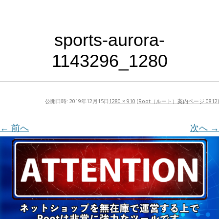
sports-aurora-
1143296_1280
公開日時:
2019年12月15日
1280 × 910
(
Root（ルート）案内ページ.0812
)
← 前へ
次へ →