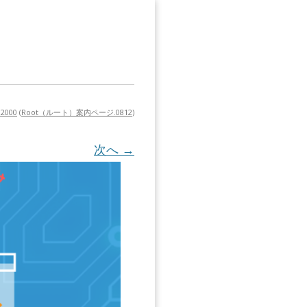
 2000
(
Root（ルート）案内ページ.0812
)
次へ →