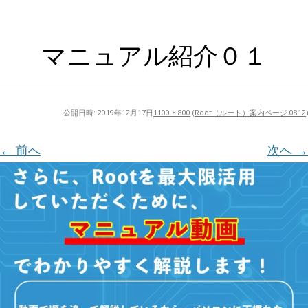
マニュアル紹介０１
公開日時:
2019年12月17日
1100 × 800
(
Root（ルート）案内ページ.0812
)
← 前へ
次へ →