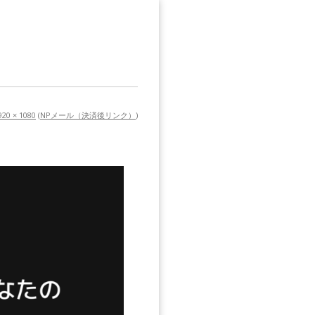
920 × 1080
(
NPメール（決済後リンク）
)