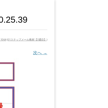
25.39
 1064
(
01ステップメール教材【3通目】
)
次へ →