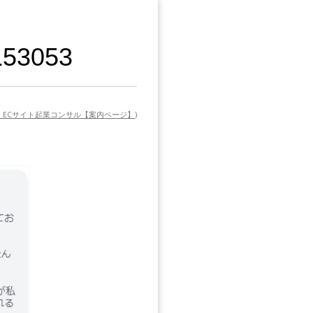
53053
定】ECサイト起業コンサル【案内ページ】
)