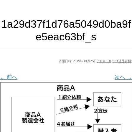
1a29d37f1d76a5049d0ba9f
e5eac63bf_s
公開日時:
2019年10月25日
700 × 350
(
001補足資料
)
← 前へ
次へ →