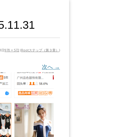
11.31
3日
970 × 572
(
Rootステップ（第３章）
)
次へ →