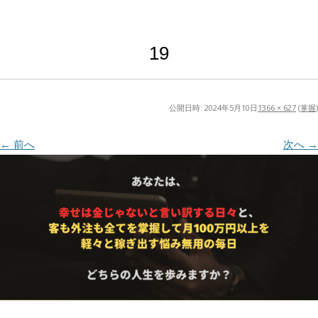
19
公開日時:
2024年5月10日
1366 × 627
(
掌握
)
← 前へ
次へ →