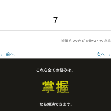
7
公開日時:
2024年5月10日
942 × 499
(
掌握
)
← 前へ
次へ →