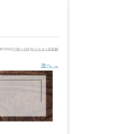
1年3月6日
1100 × 233
(
01メルカリ完全版
)
次へ →