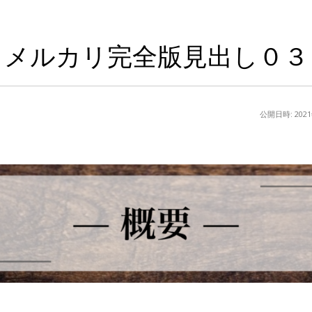
メルカリ完全版見出し０３
公開日時:
202