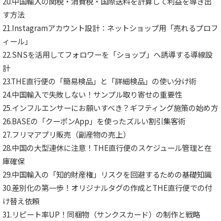
20.中国輸入の関税・消費税・国際送料を計算して利益を導き出
す方法
21.Instagramアカウント設計：ネットショップ用「売れるプロフ
ィール」
22.SNSを活用してフォロワーを「ショップ」へ誘導する導線設
計
23.THE直行便の「簡易検品」と「詳細検品」の使い分け術
24.中国輸入で失敗しない！サンプル取り寄せの重要性
25.インフルエンサーにお願いすべき？ギフティング施策の始め方
26.BASEの「クーポンApp」を使ったズルい割引集客術
27.フリマアプリ販売（副産物の売上）
28.中国の大型連休に注意！THE直行便のスケジュール管理と在
庫確保
29.中国輸入の「知的財産権」リスクを回避するための基礎知識
30.差別化の第一歩！オリジナルタグの作成とTHE直行便での付
け替え依頼
31.リピート率UP！同梱物（サンクスカード）の制作と戦略