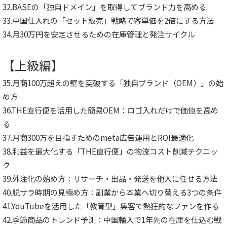
32.BASEの「独自ドメイン」を取得してブランド力を高める
33.中国仕入れの「セット販売」戦略で客単価を2倍にする方法
34.月30万円を安定させるための在庫管理と発注サイクル
【上級編】
35.月商100万超えの壁を突破する「独自ブランド（OEM）」の始
め方
36.THE直行便を活用した簡易OEM：ロゴ入れだけで価値を高め
る
37.月商300万を目指すためのmeta広告運用とROI最適化
38.利益を最大化する「THE直行便」の物流コスト削減テクニッ
ク
39.外注化の始め方：リサーチ・出品・発送を他人に任せる方法
40.脱サラ時期の見極め方：副業から本業へ切り替える3つの条件
41.YouTubeを活用した「教育型」集客で熱狂的なファンを作る
42.季節商品のトレンド予測：中国輸入で1年先の在庫を仕込む戦