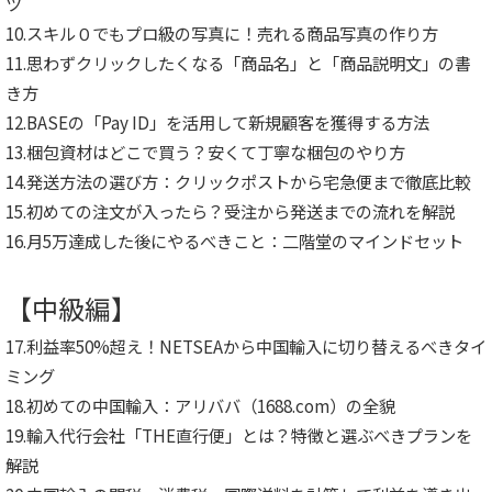
ツ
10.スキル０でもプロ級の写真に！売れる商品写真の作り方
11.思わずクリックしたくなる「商品名」と「商品説明文」の書
き方
12.BASEの「Pay ID」を活用して新規顧客を獲得する方法
13.梱包資材はどこで買う？安くて丁寧な梱包のやり方
14.発送方法の選び方：クリックポストから宅急便まで徹底比較
15.初めての注文が入ったら？受注から発送までの流れを解説
16.月5万達成した後にやるべきこと：二階堂のマインドセット
【中級編】
17.利益率50%超え！NETSEAから中国輸入に切り替えるべきタイ
ミング
18.初めての中国輸入：アリババ（1688.com）の全貌
19.輸入代行会社「THE直行便」とは？特徴と選ぶべきプランを
解説