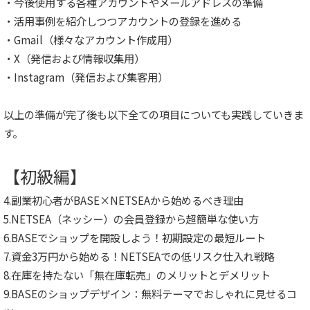
・今後使用する各種アカウントやメールアドレスの準備
・活用事例を紹介しつつアカウントの登録を進める
・Gmail（様々なアカウント作成用）
・X（発信および情報収集用）
・Instagram（発信および集客用）
以上の準備が完了後も以下全ての項目についても実践していきま
す。
【初級編】
4.副業初心者がBASE×NETSEAから始めるべき理由
5.NETSEA（ネッシー）の会員登録から超簡単な使い方
6.BASEでショップを開設しよう！初期設定の最短ルート
7.資金3万円から始める！NETSEAでの低リスク仕入れ戦略
8.在庫を持たない「無在庫転売」のメリットとデメリット
9.BASEのショップデザイン：無料テーマでおしゃれに見せるコ